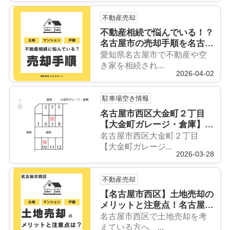
不動産売却
不動産相続で悩んでいる！？
名古屋市の売却手順を名古屋
空き家・相続売却センターが
愛知県名古屋市で不動産や空
解説！
き家を相続され...
2026-04-02
駐車場空き情報
名古屋市西区大金町２丁目
【大金町ガレージ・倉庫】駐
車場募集
名古屋市西区大金町２丁目
【大金町ガレージ...
2026-03-28
不動産売却
【名古屋市西区】土地売却の
メリットと注意点！名古屋空
き家・相続売却センターが解
名古屋市西区で土地売却を考
説！
えている方へ、...