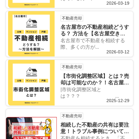
2026-03-19
不動産売却
名古屋市の不動産相続どうす
る？ 方法を【名古屋空き
家・相続不動産売却センタ
名古屋市で不動産を相続する
ー】が解説！
際、多くの方が...
2026-03-12
不動産売却
【市街化調整区域】とは？売
却は可能なのか？！名古屋空
き家・相続不動産売却センタ
|市街化調整区域と
ーが解説！
は？？？ ...
2025-12-29
不動産売却
相続した不動産の共有は要注
意！トラブル事例について
【名古屋空き家相続不動産売
不動産を相続するとき、「不