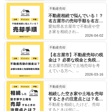
不動産売却
不動産相続で悩んでいる！？
名古屋市の売却手順を名古屋
空き家・相続売却センターが
愛知県名古屋市で不動産や空
解説！
き家を相続され...
2026-04-02
不動産売却
【名古屋市】不動産売却の税
金は？ 必要な税金と免税制
度を名古屋空き家・相続売却
名古屋市西区で土地売却を考
センターが解説！
えている方へ、...
2026-03-16
不動産売却
相続した空き家や土地を売却
するときの注意点とは？名古
屋空き家・相続売却センター
不動産を相続したけど、売却
が解説！
するときは何に...