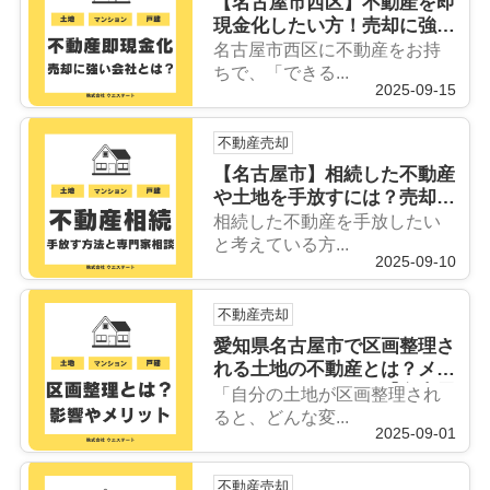
【名古屋市西区】不動産を即
現金化したい方！売却に強い
不動産会社選びと早期売却の
名古屋市西区に不動産をお持
ポイントをご紹介
ちで、「できる...
2025-09-15
不動産売却
【名古屋市】相続した不動産
や土地を手放すには？売却や
相続放棄の基礎知識と注意点
相続した不動産を手放したい
も紹介
と考えている方...
2025-09-10
不動産売却
愛知県名古屋市で区画整理さ
れる土地の不動産とは？メリ
ットとデメリットを【名古屋
「自分の土地が区画整理され
空き家・相続不動産売却セン
ると、どんな変...
2025-09-01
ター】がご紹介
不動産売却