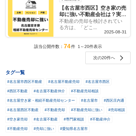
【名古屋市西区】空き家の売
却に強い不動産会社は？実績
豊富な【名古屋空き家・相続
不動産の売却を検討されてい
不動産売却センター】をご紹
る方は、「どこ...
2025-08-31
介
74
該当公開件数：
件 1～20件表示
次の20件へ
タグ一覧
#名古屋市西区不動産
#名古屋不動産売却
#名古屋市西区
#西区不動産
#名古屋不動産仲介
#不動産売却相談
#名古屋空き家・相続不動産売却センター
#名古屋市
#西区庄内通
#名古屋西区不動産
#不動産売却
#不動産売却に強い
#売却相談
#空き家売却
#名古屋不動産
#専門家相談
#不動産仲介
#不動産売却
#売却に強い
#愛知県名古屋市