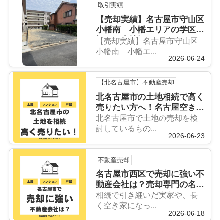
取引実績
【売却実績】名古屋市守山区
小幡南 小幡エリアの学区希
望での土地探し
【売却実績】名古屋市守山区
小幡南 小幡エ...
2026-06-24
【北名古屋市】不動産売却
北名古屋市の土地相続で高く
売りたい方へ！名古屋空き家
相続不動産売却センターにお
北名古屋市で土地の売却を検
任せください名古屋西区にも
討しているもの...
2026-06-23
対応
不動産売却
名古屋市西区で売却に強い不
動産会社は？売却専門の名古
屋空き家・相続不動産売却セ
相続で引き継いだ実家や、長
ンターにお任せ★
く空き家になっ...
2026-06-18