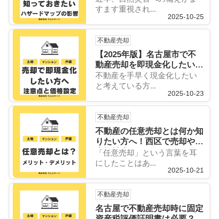
や木曽川流域の注意点も紹介
すます重視され...
2025-10-25
不動産売却
【2025年版】名古屋市で不
動産売却を即現金化したい方
へ！注意点と価格設定のコツ
不動産を手早く現金化したい
を紹介
と考えている方...
2025-10-23
不動産売却
不動産の任意売却とは何か知
りたい方へ！西区で売却や抵
当権競売のメリットデメリッ
「任意売却」という言葉を耳
トも解説
にしたことはあ...
2025-10-21
不動産売却
名古屋で不動産売却時に固定
資産税評価証明書は必要？取