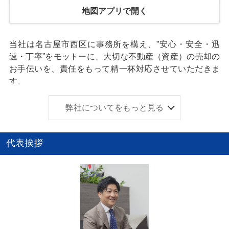
地図アプリで開く
当社は名古屋市西区に事務所を構え、”安心・安全・迅
速・丁寧”をモットーに、大切な不動産（資産）の売却の
お手伝いを、責任をもって精一杯対応させていただきま
す。
不動産の売却は人生において多く経験することではない
ですし、高額なお取引ですので、お客様は皆さん不安で
弊社についてをもっと見る
いらっしゃると思います。
当社では専門家(各士業・解体業者・残置物撤去業者)と連
代表挨拶
携して、お客様のご負担をなるべく軽減し、不安を少し
でも和らげ、スムーズにお取引出来る様にお客様に寄り
添います。 まずは、お気軽にご相談ください。