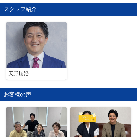
豊富な情報量と専門知識を持った宅地建物取引士として
スタッフ紹介
培った経験をもとに、
地域に密着し、お客様一人ひとりを大切にする企業姿勢
でこれからも
多くの皆様から信頼される不動産のパートナーとして邁
進してまいります。
どうか引き続きお引き立てを賜りますようお願い申し上
げます。
天野勝浩
代表取締役 天野 勝浩
お客様の声