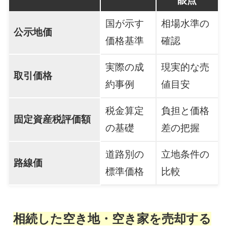
眼点
国が示す
相場水準の
公示地価
価格基準
確認
実際の成
現実的な売
取引価格
約事例
値目安
税金算定
負担と価格
固定資産税評価額
の基礎
差の把握
道路別の
立地条件の
路線価
標準価格
比較
相続した空き地・空き家を売却する