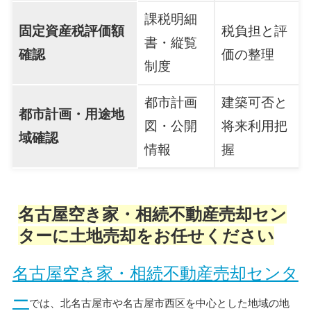
課税明細
固定資産税評価額
税負担と評
書・縦覧
確認
価の整理
制度
都市計画
建築可否と
都市計画・用途地
図・公開
将来利用把
域確認
情報
握
名古屋空き家・相続不動産売却セン
ターに土地売却をお任せください
名古屋空き家・相続不動産売却センタ
ー
では、北名古屋市や名古屋市西区を中心とした地域の地