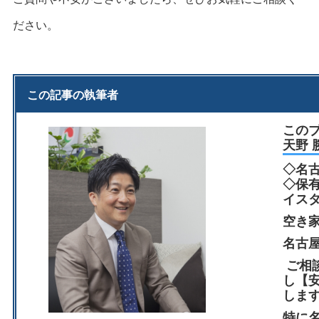
ださい。
この記事の執筆者
この
天野 
◇名
◇保
イス
空き
名古
ご相
し【
しま
特に