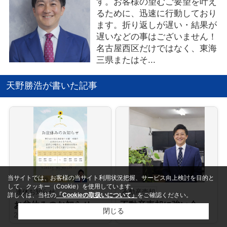
す。お客様の望むご要望を叶え
るために、迅速に行動しており
ます。折り返しが遅い・結果が
遅いなどの事はございません！
名古屋西区だけではなく、東海
三県またはそ...
天野勝浩が書いた記事
当サイトでは、お客様の当サイト利用状況把握、サービス向上検討を目的と
して、クッキー（Cookie）を使用しています。
連休お知らせ
不動産売却
詳しくは、当社の
「Cookieの取扱いについて」
をご確認ください。
お盆休みのお知らせ｜名古屋の空き家・相続不動産について家族で話してみませんか？
不動産売却に強い会社がおすすめの人気エリア！庄内通駅周辺が魅力的な理由とは？
閉じる
2026-08-07
2026-08-06