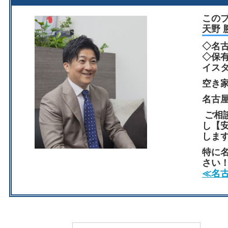
この
天野 
◇名
◇保
イス
空き
名古
ご相
し【
しま
特に
さい
≪名