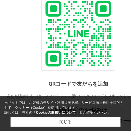
QRコードで友だちを追加
友だち追加するには、スマートフォン版LINEでQRコードをスキャンし
当サイトでは、お客様の当サイト利用状況把握、サービス向上検討を目的と
して、クッキー（Cookie）を使用しています。
不動産相続のお悩みは
詳しくは、当社の
「Cookieの取扱いについて」
をご確認ください。
名古屋 空き家・相続不動産売却センター
閉じる