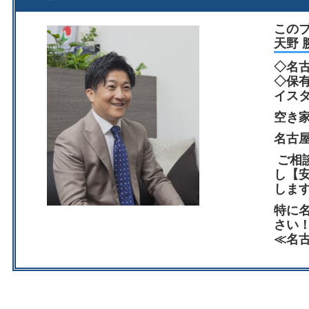
この
天野 
◇名
◇保
イス
空き
名古
ご相
し【
しま
特に
さい
≪名