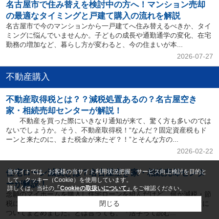
名古屋市で住み替えを検討中の方へ！マンション売却
の最適なタイミングと戸建て購入の流れを解説
名古屋市で今のマンションから一戸建てへ住み替えるべきか、タイ
ミングに悩んでいませんか。子どもの成長や通勤通学の変化、在宅
勤務の増加など、暮らし方が変わると、今の住まいが本...
2026-07-27
不動産購入
不動産取得税とは？？減税処置あるの？名古屋空き
家・相続売却センターが解説！
不動産を買った際にいきなり通知が来て、驚く方も多いのでは
ないでしょうか。そう、不動産取得税！“なんだ？固定資産税もド
ーンと来たのに、また税金が来たぞ？！”とそんな方の...
2026-02-22
住宅ローン減税とは？名古屋空き家・相続売却センタ
当サイトでは、お客様の当サイト利用状況把握、サービス向上検討を目的と
して、クッキー（Cookie）を使用しています。
ーが解説！
詳しくは、当社の
「Cookieの取扱いについて」
をご確認ください。
念願のマイホームを購入し住宅ローンを組んだけど、何か減税・節
税になることはないのか？！そんな方のために、減税(節税)処置に
閉じる
ついてまとめました。とは言っても、『活字って読む...