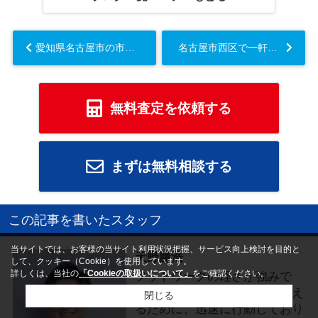
愛知県名古屋市の市街化調整区域を相続したら？売却方法や制限を行政書士が解説...
名古屋市西区で一軒家の不動産売却を考え中？ダウンサイジングや老後の資金計画のコツも紹介...
無料査定を依頼する
まずは無料相談する
この記事を書いたスタッフ
当サイトでは、お客様の当サイト利用状況把握、サービス向上検討を目的と
天野勝浩
して、クッキー（Cookie）を使用しています。
詳しくは、当社の
「Cookieの取扱いについて」
をご確認ください。
フットワークの軽さが強みで
す。お客様の望むご要望を叶え
閉じる
るために、迅速に行動しており