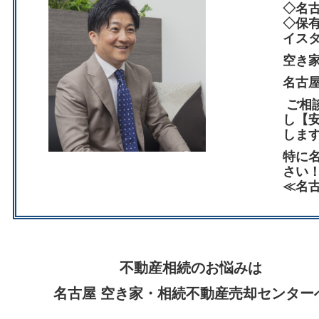
◇名
◇保
イス
空き
名古
ご相
し【
しま
特に
さい
≪名
不動産相続のお悩みは
名古屋 空き家・相続不動産売却センター