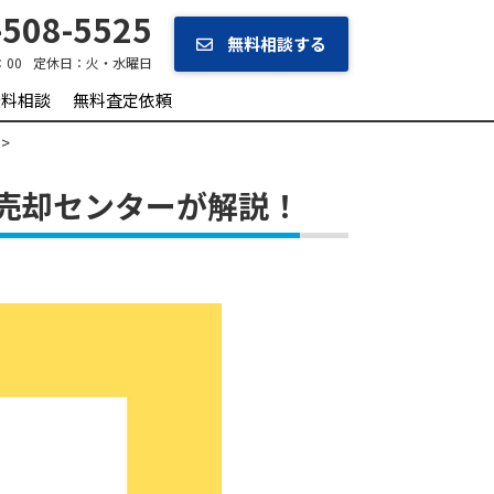
508-5525
無料相談する
：00
定休日：
火・水曜日
無料相談
無料査定依頼
売却センターが解説！