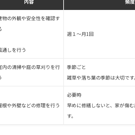
内容
頻度
建物の外観や安全性を確認す
る
週１～月1回
風通しを行う
室内の清掃や庭の草刈りを行
季節ごと
う
雑草や落ち葉の季節は大切です
必要時
屋根や外壁などの修理を行う
早めに修繕しないと、家が傷む
す。