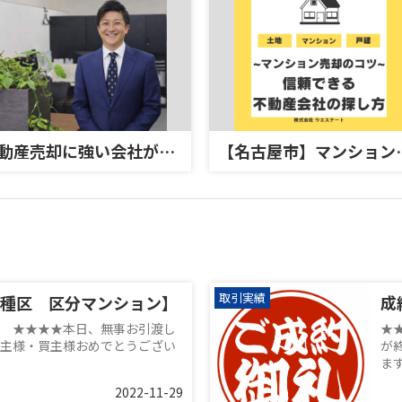
不動産売却に強い会社がおすすめの人気エリア！庄内通駅周辺が魅力的な理由とは？
【名古屋市】マンション売却
取引実績
種区 区分マンション】
成
 ★★★★本日、無事お引渡し
★
主様・買主様おめでとうござい
が
ま
2022-11-29