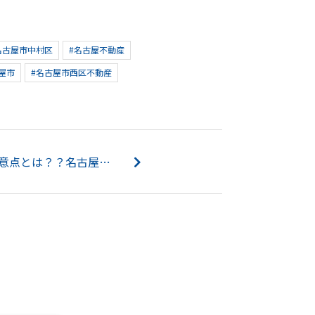
名古屋市中村区
#名古屋不動産
屋市
#名古屋市西区不動産
土地購入のポイントや注意点とは？？名古屋空き家・相続売却センターが解説！...