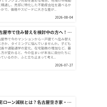
市でマンション売却を進める場合、地域の市場動
に精通し、売却に特化した不動産会社を選べるか
うかで、価格やスピードに大きな差が...
2026-08-04
名古屋市で住み替えを検討中の方へ！マンション売却の最適なタイミングと戸建て購入の流れを解説
古屋市で今のマンションから一戸建てへ住み替え
べきか、タイミングに悩んでいませんか。子ども
成長や通勤通学の変化、在宅勤務の増加など、暮
し方が変わると、今の住まいが本当に自分たちに
っているのか、ふと立ち止まって考え...
2026-07-27
住宅ローン減税とは？名古屋空き家・相続売却センターが解説！