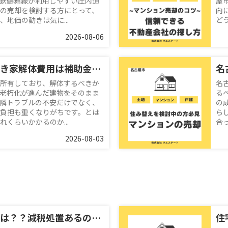
鉄鶴舞線が利用しやすい庄内通
屋
の売却を検討する方にとって、
向
地価の動きは気に...
ど
2026-08-06
【名古屋市】空き家解体費用は補助金で安く抑える方法は？名古屋空き家相続不動産売却センターへ無料相談のすすめ
所有しており、解体するべきか
名
老朽化が進んだ建物をそのまま
る
隣トラブルの不安だけでなく、
の
負担も重くなりがちです。とは
ら
くらいかかるのか...
合
2026-08-03
不動産取得税とは？？減税処置あるの？名古屋空き家・相続売却センターが解説！