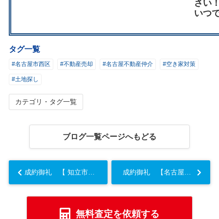
さい
いつ
タグ一覧
#名古屋市西区
#不動産売却
#名古屋不動産仲介
#空き家対策
#土地探し
カテゴリ・タグ一覧
ブログ一覧ページへもどる
成約御礼 【 知立市逢妻町桜 土地】...
成約御礼 【名古屋市千種区 中古戸建】...
無料査定を依頼する