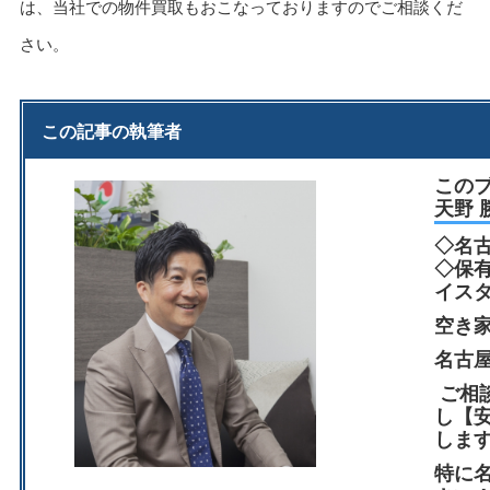
は、当社での物件買取もおこなっておりますのでご相談くだ
さい。
この記事の執筆者
この
天野 
◇名
◇保
イス
空き
名古
ご相
し【
しま
特に