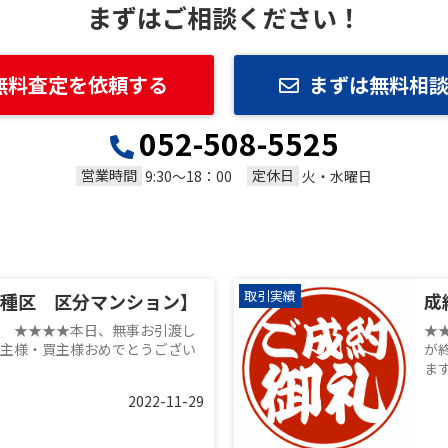
まずはご相談ください！
無料査定を依頼する
まずは無料相
052-508-5525
営業時間
定休日
9:30～18：00
火・水曜日
取引実績
種区 区分マンション】
成
 ★★★★本日、無事お引渡し
★
主様・買主様おめでとうござい
が
ま
2022-11-29