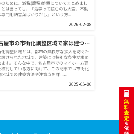
方のために、減税(節税)処置についてまとめまし
。とは言っても、『活字って読むのも大変、不動
は専門用語言葉ばかりだし』という方...
2026-02-08
名古屋市の市街化調整区域で家は建つ？再建築方法を【名古屋空き家・相続不動産売却センター】が解説
街化調整区域とは、都市の無秩序な拡大を防ぐた
に設けられた地域で、建築には特別な条件が求め
れます。そんな中で、名古屋市でのマイホーム建
を検討している方に向けて、この記事では市街化
整区域での建築方法や注意点を詳し...
2025-05-06