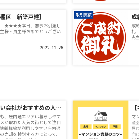
取引実績
種区 新築戸建】
成
 ★★★★本日、無事お引渡し
成
主様・買主様おめでとうござい
礼
売
2022-12-26
不動産売却に強い会社がおすすめの人気エリア！庄内通駅周辺が魅力的な理由とは？
も、庄内通エリアは暮らしやす
マ
スが取れた人気の街として注目
産
鉄鶴舞線が利用しやすい庄内通
屋
の売却を検討する方にとって、
向