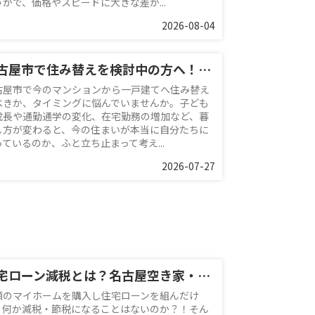
うかで、価格やスピードに大きな差が...
2026-08-04
名古屋市で住み替えを検討中の方へ！マンション売却の最適なタイミングと戸建て購入の流れを解説
古屋市で今のマンションから一戸建てへ住み替え
べきか、タイミングに悩んでいませんか。子ども
成長や通勤通学の変化、在宅勤務の増加など、暮
し方が変わると、今の住まいが本当に自分たちに
っているのか、ふと立ち止まって考え...
2026-07-27
住宅ローン減税とは？名古屋空き家・相続売却センターが解説！
願のマイホームを購入し住宅ローンを組んだけ
、何か減税・節税になることはないのか？！そん