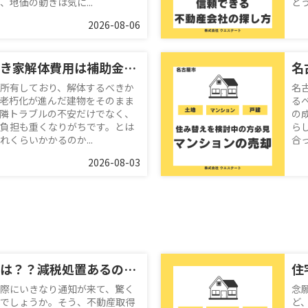
地価の動きは気に...
ど
2026-08-06
【名古屋市】空き家解体費用は補助金で安く抑える方法は？名古屋空き家相続不動産売却センターへ無料相談のすすめ
所有しており、解体するべきか
名
老朽化が進んだ建物をそのまま
る
隣トラブルの不安だけでなく、
の
負担も重くなりがちです。とは
ら
くらいかかるのか...
合
2026-08-03
不動産取得税とは？？減税処置あるの？名古屋空き家・相続売却センターが解説！
にいきなり通知が来て、驚く
念
でしょうか。そう、不動産取得
ど