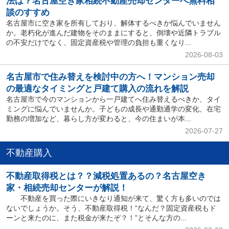
法は？名古屋空き家相続不動産売却センターへ無料相
談のすすめ
名古屋市に空き家を所有しており、解体するべきか悩んでいません
か。老朽化が進んだ建物をそのままにすると、倒壊や近隣トラブル
の不安だけでなく、固定資産税や管理の負担も重くなり...
2026-08-03
名古屋市で住み替えを検討中の方へ！マンション売却
の最適なタイミングと戸建て購入の流れを解説
名古屋市で今のマンションから一戸建てへ住み替えるべきか、タイ
ミングに悩んでいませんか。子どもの成長や通勤通学の変化、在宅
勤務の増加など、暮らし方が変わると、今の住まいが本...
2026-07-27
不動産購入
不動産取得税とは？？減税処置あるの？名古屋空き
家・相続売却センターが解説！
不動産を買った際にいきなり通知が来て、驚く方も多いのでは
ないでしょうか。そう、不動産取得税！“なんだ？固定資産税もド
ーンと来たのに、また税金が来たぞ？！”とそんな方の...