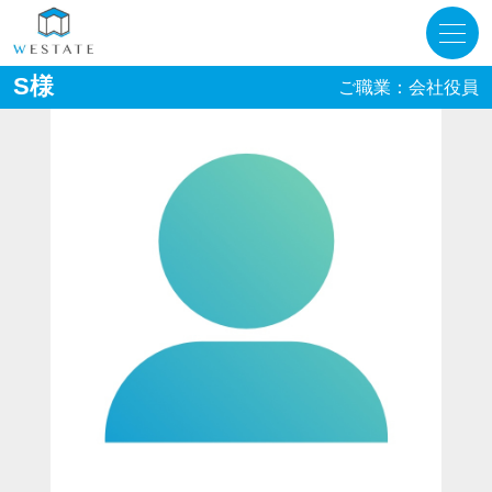
S様
ご職業：会社役員